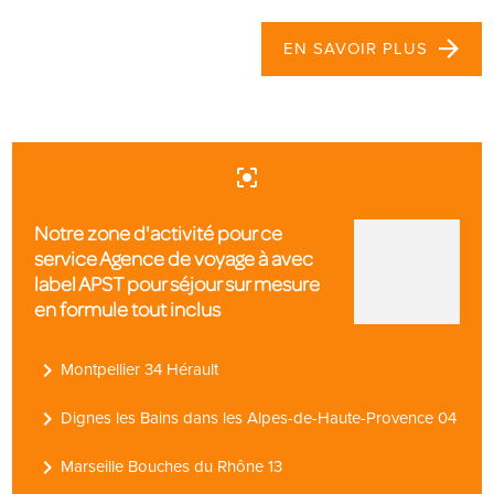
EN SAVOIR PLUS
center_focus_strong
Notre zone d'activité pour ce
service Agence de voyage à avec
label APST pour séjour sur mesure
en formule tout inclus
navigate_next
Montpellier 34 Hérault
navigate_next
Dignes les Bains dans les Alpes-de-Haute-Provence 04
navigate_next
Marseille Bouches du Rhône 13