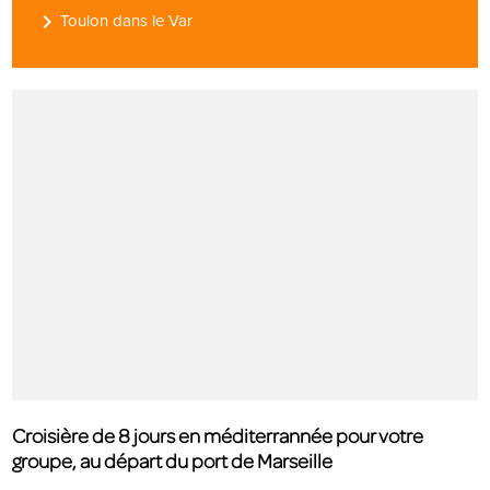
navigate_next
Toulon dans le Var
Croisière de 8 jours en méditerrannée pour votre
groupe, au départ du port de Marseille