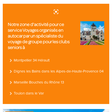
center_focus_strong
Notre zone d'activité pour ce
service Voyages organisés en
autocar par un spécialiste du
voyage de groupe pour les clubs
seniors à
navigate_next
Montpellier 34 Hérault
navigate_next
Dignes les Bains dans les Alpes-de-Haute-Provence 04
navigate_next
Marseille Bouches du Rhône 13
navigate_next
Toulon dans le Var