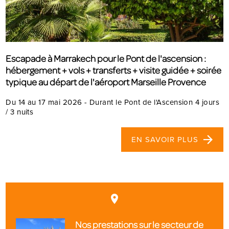
Escapade à Marrakech pour le Pont de l'ascension :
hébergement + vols + transferts + visite guidée + soirée
typique au départ de l'aéroport Marseille Provence
Du 14 au 17 mai 2026 - Durant le Pont de l'Ascension 4 jours
/ 3 nuits
EN SAVOIR PLUS
place
Nos prestations sur le secteur de