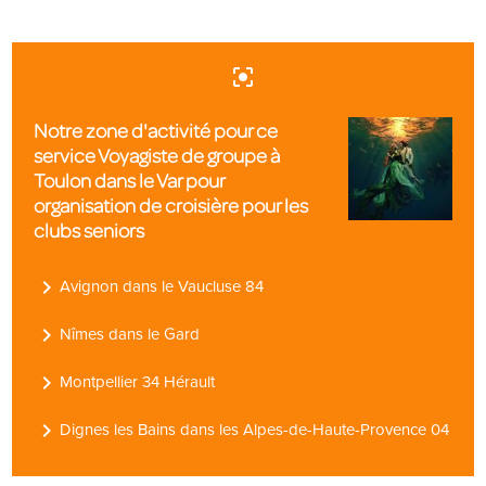
center_focus_strong
Notre zone d'activité pour ce
service Voyagiste de groupe à
Toulon dans le Var pour
organisation de croisière pour les
clubs seniors
navigate_next
Avignon dans le Vaucluse 84
navigate_next
Nîmes dans le Gard
navigate_next
Montpellier 34 Hérault
navigate_next
Dignes les Bains dans les Alpes-de-Haute-Provence 04