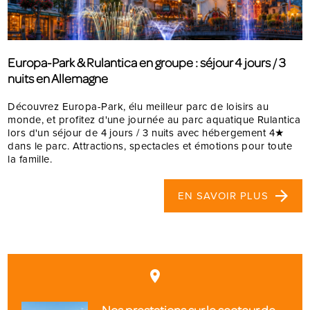
Europa-Park & Rulantica en groupe : séjour 4 jours / 3
nuits en Allemagne
Découvrez Europa-Park, élu meilleur parc de loisirs au
monde, et profitez d'une journée au parc aquatique Rulantica
lors d'un séjour de 4 jours / 3 nuits avec hébergement 4★
dans le parc. Attractions, spectacles et émotions pour toute
la famille.
EN SAVOIR PLUS
place
Nos prestations sur le secteur de