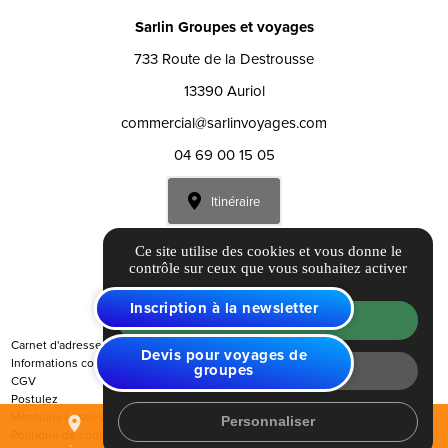
Sarlin Groupes et voyages
733 Route de la Destrousse
13390 Auriol
commercial@sarlinvoyages.com
04 69 00 15 05
Itinéraire
Ce site utilise des cookies et vous donne le
contrôle sur ceux que vous souhaitez activer
Inscription à la newsletter
Tout accepter
Carnet d'adresses
Devis pour voyages de
Informations complémentaires
groupes
Tout refuser
CGV
Postulez
Mentions légales
Personnaliser
place
mail
call
Politique de confidentialité